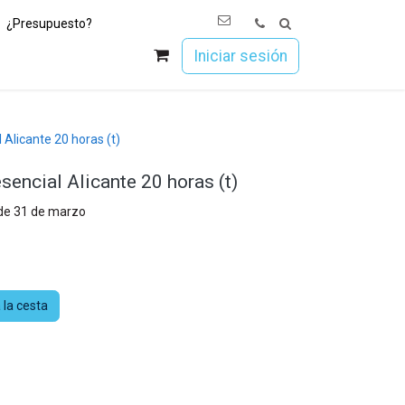
¿Presupuesto?
os
Únete a Esoc
Iniciar sesión
Alicante 20 horas (t)
encial Alicante 20 horas (t)
 de 31 de marzo
 la cesta