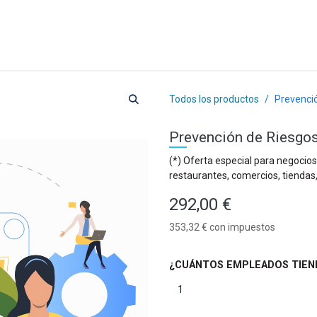
a
Formación
Tienda
Comunicación
Conócen
Todos los productos
Prevenció
Prevención de Riesgos
(*) Oferta especial para negocios
restaurantes, comercios, tiendas,
292,00
€
353,32
€
con impuestos
¿CUÁNTOS EMPLEADOS TIEN