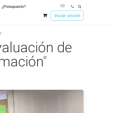
¿Presupuesto?
os
Únete a Esoc
Iniciar sesión
n"
valuación de
rmación"