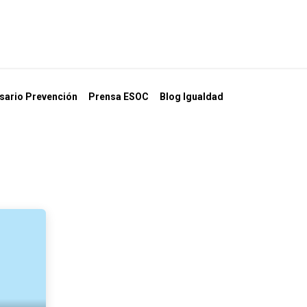
a
Formación
Tienda
Comunicación
Conócen
sario Prevención
Prensa ESOC
Blog Igualdad