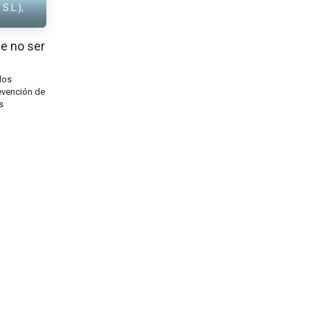
S.L.),
e no ser
los
evención de
s